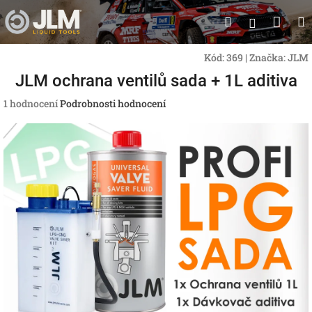
Přejít
Nák
Hledat
na
Přihlášen
obsah
koší
Kód:
369
|
Značka:
JLM
JLM ochrana ventilů sada + 1L aditiva
Průměrné
1 hodnocení
Podrobnosti hodnocení
hodnocení
produktu
je
5,0
z
5
hvězdiček.