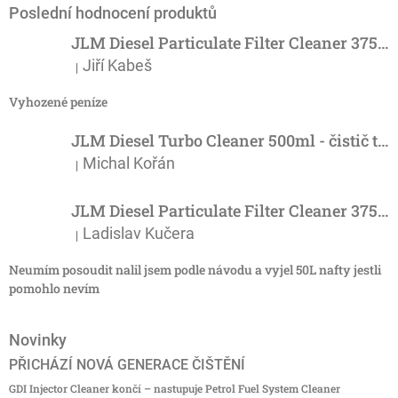
Poslední hodnocení produktů
JLM Diesel Particulate Filter Cleaner 375ml - účinný čistič DPF
Jiří Kabeš
|
Hodnocení produktu je 5 z 5 hvězdiček.
Vyhozené peníze
JLM Diesel Turbo Cleaner 500ml - čistič turba
Michal Kořán
|
Hodnocení produktu je 5 z 5 hvězdiček.
JLM Diesel Particulate Filter Cleaner 375ml - účinný čistič DPF
Ladislav Kučera
|
Hodnocení produktu je 3 z 5 hvězdiček.
Neumím posoudit nalil jsem podle návodu a vyjel 50L nafty jestli
pomohlo nevím
Novinky
PŘICHÁZÍ NOVÁ GENERACE ČIŠTĚNÍ
GDI Injector Cleaner končí – nastupuje Petrol Fuel System Cleaner