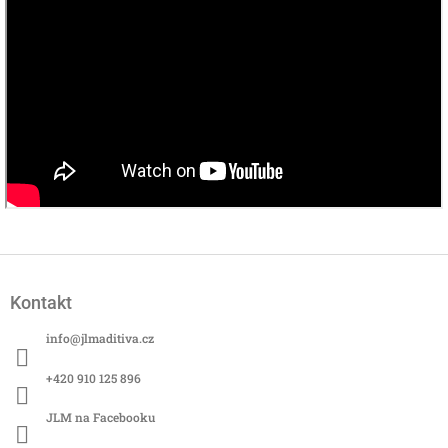
Z
á
Kontakt
p
a
info
@
jlmaditiva.cz
t
í
+420 910 125 896
JLM na Facebooku