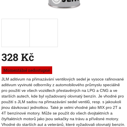
328 Kč
Měrná
Momentálně nedostupné
cena:
JLM aditivum na přimazávání ventilových sedel je vysoce rafinované
aditivum vyvinuté odborníky z automobilového průmyslu speciálně
pro použití ve všech vozidlech přestavěných na LPG a CNG a ve
starších autech, kde byl vyžadovaný olovnatý benzín. Je vhodné pro
použití s JLM sadou na přimazávání sedel ventilů, resp. s jakoukoli
jinou dávkovací jednotkou. Také je velmi vhodné jako MIX pro 2T a
4T benzínové motory. Může se použít do všech dvojtaktních a
čtyřtaktních motorů jako jsou sekačky na trávu a přívěsné motory.
Vhodné do starších aut a veteránů, které vyžadovali olovnatý benzín.