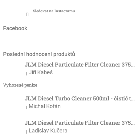
Sledovat na Instagramu
Facebook
Poslední hodnocení produktů
JLM Diesel Particulate Filter Cleaner 375ml - účinný čistič DPF
Jiří Kabeš
|
Hodnocení produktu je 5 z 5 hvězdiček.
Vyhozené peníze
JLM Diesel Turbo Cleaner 500ml - čistič turba
Michal Kořán
|
Hodnocení produktu je 5 z 5 hvězdiček.
JLM Diesel Particulate Filter Cleaner 375ml - účinný čistič DPF
Ladislav Kučera
|
Hodnocení produktu je 3 z 5 hvězdiček.