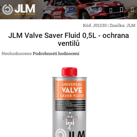
Přejít
Nák
Hledat
na
Přihlášen
obsah
koší
Kód:
J01230
|
Značka:
JLM
JLM Valve Saver Fluid 0,5L - ochrana
ventilů
Průměrné
Neohodnoceno
Podrobnosti hodnocení
hodnocení
produktu
je
0,0
z
5
hvězdiček.