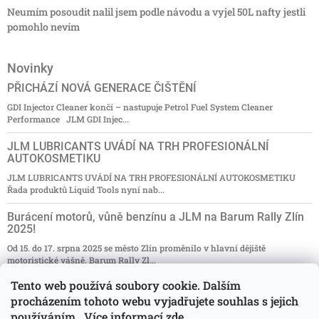
Neumím posoudit nalil jsem podle návodu a vyjel 50L nafty jestli
pomohlo nevím
Novinky
PŘICHÁZÍ NOVÁ GENERACE ČIŠTĚNÍ
GDI Injector Cleaner končí – nastupuje Petrol Fuel System Cleaner
Performance JLM GDI Injec...
JLM LUBRICANTS UVÁDÍ NA TRH PROFESIONÁLNÍ
AUTOKOSMETIKU
JLM LUBRICANTS UVÁDÍ NA TRH PROFESIONÁLNÍ AUTOKOSMETIKU
Řada produktů Liquid Tools nyní nab...
Burácení motorů, vůně benzínu a JLM na Barum Rally Zlín
2025!
Od 15. do 17. srpna 2025 se město Zlín proměnilo v hlavní dějiště
motoristické vášně. Barum Rally Zl...
Tento web používá soubory cookie. Dalším
NAKUPUJ ZA ZVÝHODNĚNÉ CENY
procházením tohoto webu vyjadřujete souhlas s jejich
Nakupujte s 15% slevou a užívejte si kvality! Máme pro vás skvělou
používáním.. Více informací
zde
.
zprávu! Od 2. pros...