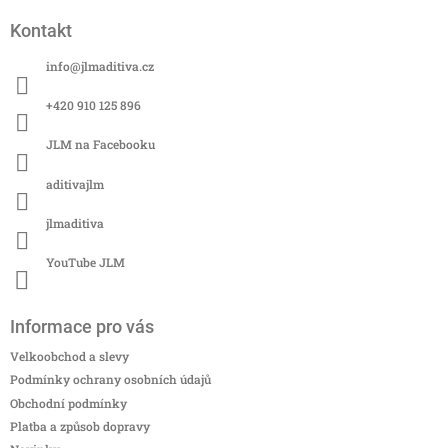
á
Kontakt
p
a
info
@
jlmaditiva.cz
t
í
+420 910 125 896
JLM na Facebooku
aditivajlm
jlmaditiva
YouTube JLM
Informace pro vás
Velkoobchod a slevy
Podmínky ochrany osobních údajů
Obchodní podmínky
Platba a způsob dopravy