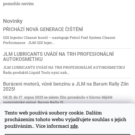
pomohlo nevím
Novinky
PŘICHÁZÍ NOVÁ GENERACE ČIŠTĚNÍ
GDI Injector Cleaner končí – nastupuje Petrol Fuel System Cleaner
Performance JLM GDI Injec...
JLM LUBRICANTS UVÁDÍ NA TRH PROFESIONÁLNÍ
AUTOKOSMETIKU
JLM LUBRICANTS UVÁDÍ NA TRH PROFESIONÁLNÍ AUTOKOSMETIKU
Řada produktů Liquid Tools nyní nab...
Burácení motorů, vůně benzínu a JLM na Barum Rally Zlín
2025!
Od 15. do 17. srpna 2025 se město Zlín proměnilo v hlavní dějiště
motoristické vášně. Barum Rally Zl...
Tento web používá soubory cookie. Dalším
NAKUPUJ ZA ZVÝHODNĚNÉ CENY
procházením tohoto webu vyjadřujete souhlas s jejich
Nakupujte s 15% slevou a užívejte si kvality! Máme pro vás skvělou
používáním.. Více informací
zde
.
zprávu! Od 2. pros...