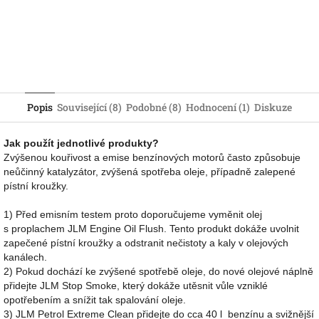
Popis
Související (8)
Podobné (8)
Hodnocení (1)
Diskuze
Jak použít jednotlivé produkty?
Zvýšenou kouřivost a emise benzínových motorů často způsobuje
neůčinný katalyzátor, zvýšená spotřeba oleje, případně zalepené
pístní kroužky.
1) Před emisním testem proto doporučujeme vyměnit olej
s proplachem JLM Engine Oil Flush. Tento produkt dokáže uvolnit
zapečené pístní kroužky a odstranit nečistoty a kaly v olejových
kanálech.
2) Pokud dochází ke zvýšené spotřebě oleje, do nové olejové náplně
přidejte JLM Stop Smoke, který dokáže utěsnit vůle vzniklé
opotřebením a snížit tak spalování oleje.
3) JLM Petrol Extreme Clean přidejte do cca 40 l benzínu a svižnější