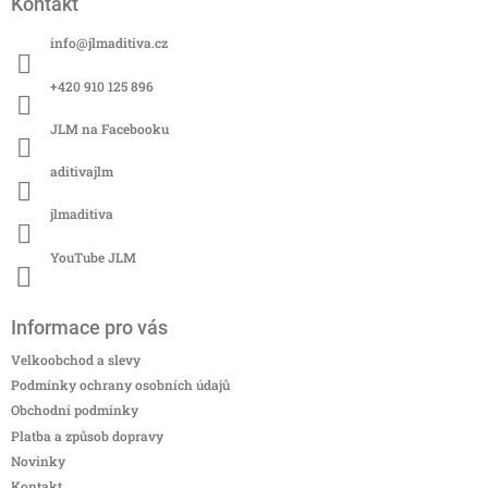
Kontakt
p
a
info
@
jlmaditiva.cz
t
í
+420 910 125 896
JLM na Facebooku
aditivajlm
jlmaditiva
YouTube JLM
Informace pro vás
Velkoobchod a slevy
Podmínky ochrany osobních údajů
Obchodní podmínky
Platba a způsob dopravy
Novinky
Kontakt