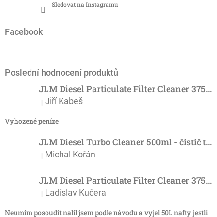
Sledovat na Instagramu
Facebook
Poslední hodnocení produktů
JLM Diesel Particulate Filter Cleaner 375ml - účinný čistič DPF
Jiří Kabeš
|
Hodnocení produktu je 5 z 5 hvězdiček.
Vyhozené peníze
JLM Diesel Turbo Cleaner 500ml - čistič turba
Michal Kořán
|
Hodnocení produktu je 5 z 5 hvězdiček.
JLM Diesel Particulate Filter Cleaner 375ml - účinný čistič DPF
Ladislav Kučera
|
Hodnocení produktu je 3 z 5 hvězdiček.
Neumím posoudit nalil jsem podle návodu a vyjel 50L nafty jestli