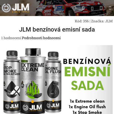
Přejít
Nák
Hledat
na
Přihlášen
obsah
koší
Kód:
356
|
Značka:
JLM
JLM benzínová emisní sada
Průměrné
1 hodnocení
Podrobnosti hodnocení
hodnocení
produktu
je
5,0
z
5
hvězdiček.