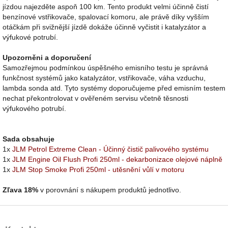
jízdou najezděte aspoň 100 km. Tento produkt velmi účinně čistí
benzínové vstřikovače, spalovací komoru, ale právě díky vyšším
otáčkám při svižnější jízdě dokáže účinně vyčistit i katalyzátor a
výfukové potrubí.
Upozorněni a doporučení
Samozřejmou podmínkou úspěšného emisního testu je správná
funkčnost systémů jako katalyzátor, vstřikovače, váha vzduchu,
lambda sonda atd. Tyto systémy doporučujeme před emisním testem
nechat překontrolovat v ověřeném servisu včetně těsnosti
výfukového potrubí.
Sada obsahuje
1x
JLM Petrol Extreme Clean - Účinný čistič palivového systému
1x
JLM Engine Oil Flush Profi 250ml - dekarbonizace olejové náplně
1x
JLM Stop Smoke Profi 250ml - utěsnění vůlí v motoru
Zľava 18%
v porovnání s nákupem produktů jednotlivo.
Z
á