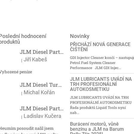
Poslední hodnocení
Novinky
produktů
PŘICHÁZÍ NOVÁ GENERACE
ČIŠTĚNÍ
JLM Diesel Particulate Filter Cleaner 375ml - účinný čistič DPF
GDI Injector Cleaner končí – nastupuj
Jiří Kabeš
|
Hodnocení produktu je 5 z 5 hvězdiček.
Petrol Fuel System Cleaner
Performance JLM GDI Injec...
Vyhozené peníze
JLM LUBRICANTS UVÁDÍ NA
JLM Diesel Turbo Cleaner 500ml - čistič turba
TRH PROFESIONÁLNÍ
AUTOKOSMETIKU
Michal Kořán
|
Hodnocení produktu je 5 z 5 hvězdiček.
JLM LUBRICANTS UVÁDÍ NA TRH
PROFESIONÁLNÍ AUTOKOSMETIKU
JLM Diesel Particulate Filter Cleaner 375ml - účinný čistič DPF
Řada produktů Liquid Tools nyní
nab...
Ladislav Kučera
|
Hodnocení produktu je 3 z 5 hvězdiček.
Burácení motorů, vůně
Neumím posoudit nalil jsem
benzínu a JLM na Barum