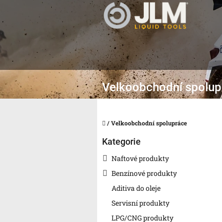
Přejít
na
obsah
Velkoobchodní spolup
Domů
/
Velkoobchodní spolupráce
P
Přeskočit
Kategorie
o
kategorie
s
Naftové produkty
t
Benzínové produkty
r
a
Aditiva do oleje
n
Servisní produkty
n
LPG/CNG produkty
í