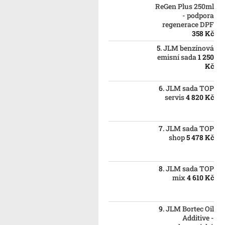
ReGen Plus 250ml
- podpora
regenerace DPF
358 Kč
JLM benzínová
emisní sada
1 250
Kč
JLM sada TOP
servis
4 820 Kč
JLM sada TOP
shop
5 478 Kč
JLM sada TOP
mix
4 610 Kč
JLM Bortec Oil
Additive -