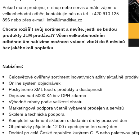
Pokud máte prodejnu, e-shop nebo servis a máte zájem o
velkoobchodní odběr, kontaktujte nás na tel.:
+420 910 125
896
nebo přes e-mail: info@jlmaditiva.cz
Chcete rozšířit svůj sortiment a nevíte, jestli se budou
produkty JLM prodávat? Všem velkoobchodním
odběratelům nabízíme možnost vrácení zboží do 6 měsíců
bez jakéhokoli poplatku.
Nabízíme:
Celosvětově ověřený sortiment inovativních aditiv aktuálně prodá
Online systém objednávek
Poskytneme XML feed s produkty a dostupností
Doprava nad 5000 Kč bez DPH zdarma
Výhodné rabaty podle velikosti obratu
Marketingová podpora včetně vybavení prodejen a servisů
Školení a technická podpora
Kompletní sortiment skladem s dodáním druhý pracovní den
Objednávky přijaté do 12:00 expedujeme ten samý den
Dodání po celé České republice kurýrem GLS nebo paletovou př