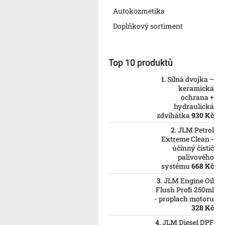
p
Autokozmetika
a
Doplňkový sortiment
n
e
l
Top 10 produktů
Silná dvojka –
keramická
ochrana +
hydraulická
zdvihátka
930 Kč
JLM Petrol
Extreme Clean -
účinný čistič
palivového
systému
668 Kč
JLM Engine Oil
Flush Profi 250ml
- proplach motoru
328 Kč
JLM Diesel DPF