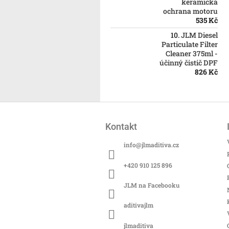
keramická
ochrana motoru
535 Kč
JLM Diesel
Particulate Filter
Cleaner 375ml -
účinný čistič DPF
826 Kč
Z
á
Kontakt
p
a
info
@
jlmaditiva.cz
t
í
+420 910 125 896
JLM na Facebooku
aditivajlm
jlmaditiva