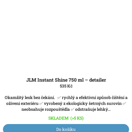
JLM Instant Shine 750 ml – detailer
535 Kč
Okamžitý lesk bez čekání. ✅ rychlý a efektivní způsob čištění a
oživení exteriéru ✅ vyrobený z ekologicky šetrných surovin ✅
neobsahuje rozpouštědla ✅ odstraňuje lehký...
SKLADEM
(>5 KS)
Do košíku