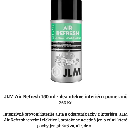
ý
u
p
k
i
t
s
ů
p
r
o
d
u
k
t
ů
JLM Air Refresh 150 ml - dezinfekce interiéru pomeranč
363 Kč
Intenzivně provoní interiér auta a odstraní pachy z interiéru. JLM
Air Refresh je velmi efektivní, protože se nejedná jen o vůni, které
pachy jen překrývá, ale jde o...