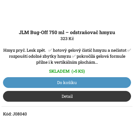
JLM Bug-Off 750 ml – odstraňovač hmyzu
323 Kč
Hmyz pryč. Lesk zpět. ✅ hotový gelový čistič hmyzu a nečistot ✅
rozpouští odolné zbytky hmyzu ✅ pokročilá gelová formule
přilne i k vertikálním plochám...
SKLADEM
(>5 KS)
Do košíku
Detail
Kód:
J08040