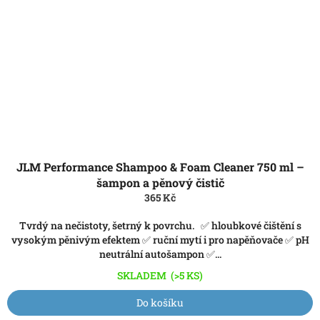
JLM Performance Shampoo & Foam Cleaner 750 ml –
šampon a pěnový čistič
365 Kč
Tvrdý na nečistoty, šetrný k povrchu. ✅ hloubkové čištění s
vysokým pěnivým efektem ✅ ruční mytí i pro napěňovače ✅ pH
neutrální autošampon ✅...
SKLADEM
(>5 KS)
Do košíku