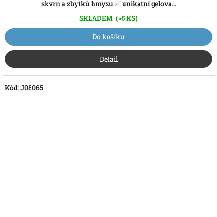
skvrn a zbytků hmyzu ✅ unikátní gelová...
SKLADEM
(>5 KS)
Do košíku
Detail
Kód:
J08065