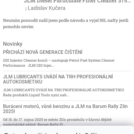
JLM Diesel Particulate Filter Cleaner 375ml - účinný čistič DPF
Ladislav Kučera
|
Hodnocení produktu je 3 z 5 hvězdiček.
Neumím posoudit nalil jsem podle návodu a vyjel 50L nafty jestli
pomohlo nevím
Novinky
PŘICHÁZÍ NOVÁ GENERACE ČIŠTĚNÍ
GDI Injector Cleaner končí – nastupuje Petrol Fuel System Cleaner
Performance JLM GDI Injec...
JLM LUBRICANTS UVÁDÍ NA TRH PROFESIONÁLNÍ
AUTOKOSMETIKU
JLM LUBRICANTS UVÁDÍ NA TRH PROFESIONÁLNÍ AUTOKOSMETIKU
Řada produktů Liquid Tools nyní nab...
Burácení motorů, vůně benzínu a JLM na Barum Rally Zlín
2025!
Od 15. do 17. srpna 2025 se město Zlín proměnilo v hlavní dějiště
motoristické vášně. Barum Rally Zl...