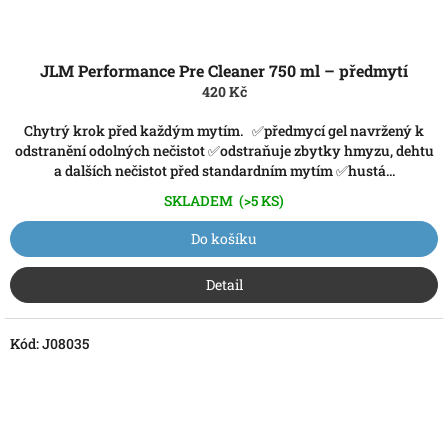
JLM Performance Pre Cleaner 750 ml – předmytí
420 Kč
Chytrý krok před každým mytím. ✅předmycí gel navržený k
odstranění odolných nečistot ✅odstraňuje zbytky hmyzu, dehtu
a dalších nečistot před standardním mytím ✅hustá...
SKLADEM
(>5 KS)
Do košíku
Detail
Kód:
J08035