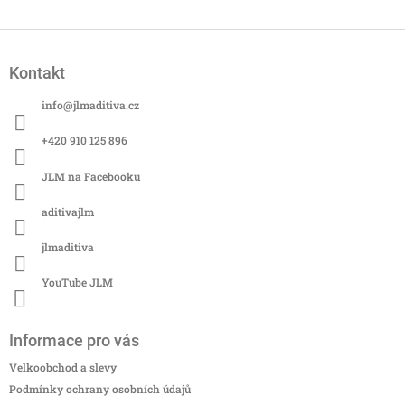
l
á
Z
d
á
a
Kontakt
p
c
a
í
info
@
jlmaditiva.cz
t
p
í
r
+420 910 125 896
v
k
JLM na Facebooku
y
v
aditivajlm
ý
p
jlmaditiva
i
s
YouTube JLM
u
Informace pro vás
Velkoobchod a slevy
Podmínky ochrany osobních údajů