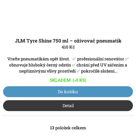
JLM Tyre Shine 750 ml – oživovač pneumatik
410 Kč
Vraťte pneumatikám opět život. ✅ profesionální renovátor ✅
obnovuje hluboký černý odstín ✅ chrání před UV zářením a
nepříznivými vlivy prostředí ✅ pokročilé složení...
SKLADEM
(>5 KS)
Do košíku
Detail
13
položek celkem
O
v