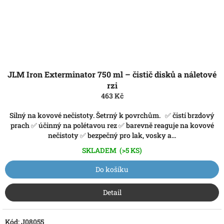
JLM Iron Exterminator 750 ml – čistič disků a náletové
rzi
463 Kč
Silný na kovové nečistoty. Šetrný k povrchům. ✅ čistí brzdový
prach ✅ účinný na polétavou rez ✅ barevně reaguje na kovové
nečistoty ✅ bezpečný pro lak, vosky a...
SKLADEM
(>5 KS)
Do košíku
Detail
Kód:
J08055