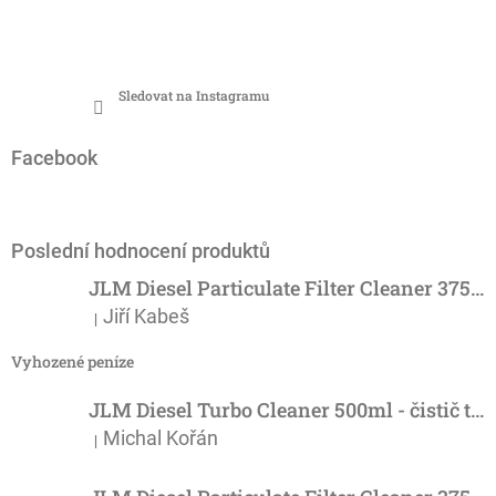
Sledovat na Instagramu
Facebook
Poslední hodnocení produktů
JLM Diesel Particulate Filter Cleaner 375ml - účinný čistič DPF
Jiří Kabeš
|
Hodnocení produktu je 5 z 5 hvězdiček.
Vyhozené peníze
JLM Diesel Turbo Cleaner 500ml - čistič turba
Michal Kořán
|
Hodnocení produktu je 5 z 5 hvězdiček.