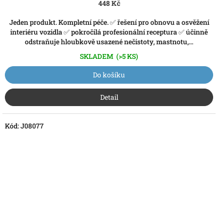
448 Kč
Jeden produkt. Kompletní péče. ✅ řešení pro obnovu a osvěžení
interiéru vozidla ✅ pokročilá profesionální receptura ✅ účinně
odstraňuje hloubkově usazené nečistoty, mastnotu,...
SKLADEM
(>5 KS)
Do košíku
Detail
Kód:
J08077