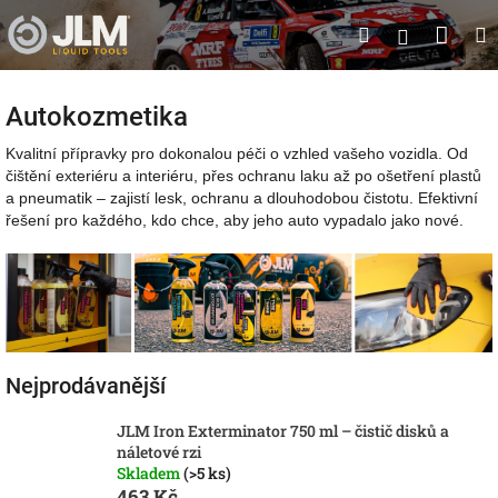
Přejít
Nák
Hledat
na
Přihlášen
obsah
koší
Autokozmetika
Kvalitní přípravky pro dokonalou péči o vzhled vašeho vozidla. Od
čištění exteriéru a interiéru, přes ochranu laku až po ošetření plastů
a pneumatik – zajistí lesk, ochranu a dlouhodobou čistotu. Efektivní
řešení pro každého, kdo chce, aby jeho auto vypadalo jako nové.
Nejprodávanější
JLM Iron Exterminator 750 ml – čistič disků a
náletové rzi
Skladem
(>5 ks)
463 Kč