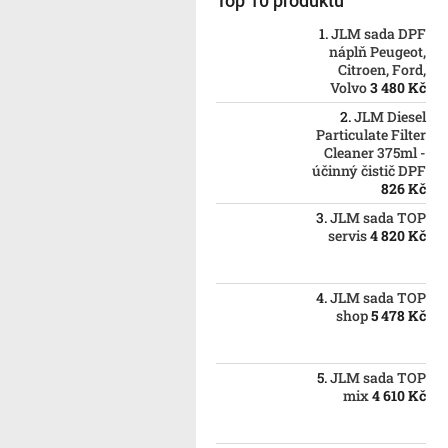
Top 10 produktů
JLM sada DPF
náplň Peugeot,
Citroen, Ford,
Volvo
3 480 Kč
JLM Diesel
Particulate Filter
Cleaner 375ml -
účinný čistič DPF
826 Kč
JLM sada TOP
servis
4 820 Kč
JLM sada TOP
shop
5 478 Kč
JLM sada TOP
mix
4 610 Kč