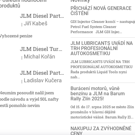
produktů
PŘICHÁZÍ NOVÁ GENERACE
ČIŠTĚNÍ
JLM Diesel Particulate Filter Cleaner 375ml - účinný čistič DPF
GDI Injector Cleaner končí – nastupuj
Jiří Kabeš
|
Hodnocení produktu je 5 z 5 hvězdiček.
Petrol Fuel System Cleaner
Performance JLM GDI Injec...
Vyhozené peníze
JLM LUBRICANTS UVÁDÍ NA
JLM Diesel Turbo Cleaner 500ml - čistič turba
TRH PROFESIONÁLNÍ
AUTOKOSMETIKU
Michal Kořán
|
Hodnocení produktu je 5 z 5 hvězdiček.
JLM LUBRICANTS UVÁDÍ NA TRH
PROFESIONÁLNÍ AUTOKOSMETIKU
JLM Diesel Particulate Filter Cleaner 375ml - účinný čistič DPF
Řada produktů Liquid Tools nyní
nab...
Ladislav Kučera
|
Hodnocení produktu je 3 z 5 hvězdiček.
Burácení motorů, vůně
Neumím posoudit nalil jsem
benzínu a JLM na Barum
Rally Zlín 2025!
podle návodu a vyjel 50L nafty
jestli pomohlo nevím
Od 15. do 17. srpna 2025 se město Zlín
proměnilo v hlavní dějiště
motoristické vášně. Barum Rally Zl...
NAKUPUJ ZA ZVÝHODNĚNÉ
CENY