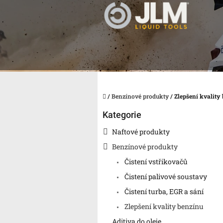
Přejít
na
obsah
Domů
/
Benzínové produkty
/
Zlepšení kvality
P
Přeskočit
Kategorie
o
kategorie
s
Naftové produkty
t
Benzínové produkty
r
a
Čistení vstřikovačů
n
Čistení palivové soustavy
n
Čistení turba, EGR a sání
í
p
Zlepšení kvality benzínu
a
Aditiva do oleje