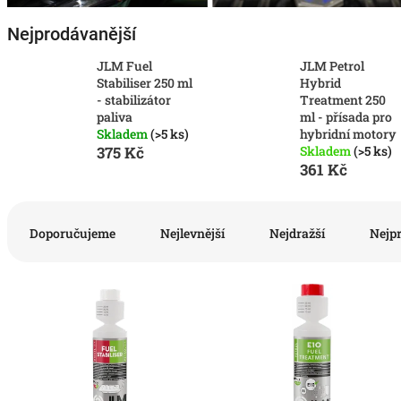
Nejprodávanější
JLM Fuel
JLM Petrol
Stabiliser 250 ml
Hybrid
- stabilizátor
Treatment 250
paliva
ml - přísada pro
Skladem
(>5 ks)
hybridní motory
375 Kč
Skladem
(>5 ks)
361 Kč
Ř
a
Doporučujeme
Nejlevnější
Nejdražší
Nejp
z
e
V
n
ý
í
p
p
i
r
s
o
p
d