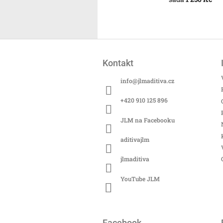
Z
á
Kontakt
p
a
info
@
jlmaditiva.cz
t
í
+420 910 125 896
JLM na Facebooku
aditivajlm
jlmaditiva
YouTube JLM
Facebook