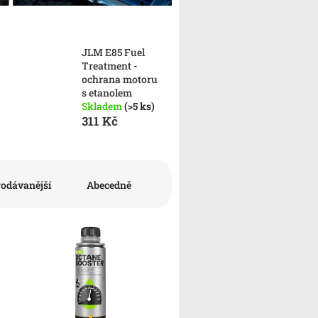
JLM E85 Fuel
Treatment -
ochrana motoru
s etanolem
Skladem
(>5 ks)
311 Kč
rodávanější
Abecedně