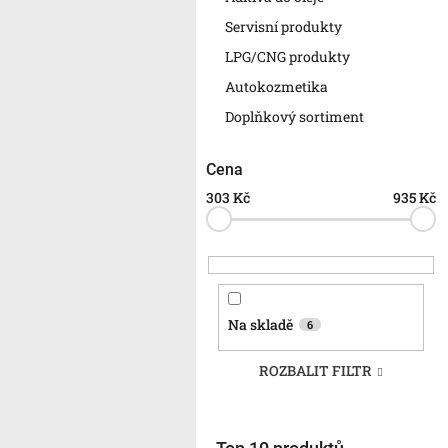
n
e
Servisní produkty
l
LPG/CNG produkty
Autokozmetika
Doplňkový sortiment
Cena
303
Kč
935
Kč
Na skladě
6
ROZBALIT FILTR