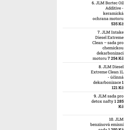
JLM Bortec Oil
Additive -
keramická
ochrana motoru
535 Kč
JLM Intake
Diesel Extreme
Clean – sada pro
chemickou
dekarbonizaci
motoru
7 254 Kč
JLM Diesel
Extreme Clean 1L
- účinná
dekarbonizace
1
121 Kč
JLM sada pro
detox nafty
1 285
Kč
JLM
benzínová emisní
sada
1 250 Kč