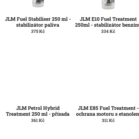
r
u
o
k
d
t
JLM Fuel Stabiliser 250 ml -
JLM E10 Fuel Treatment
u
ů
stabilizátor paliva
250ml - stabilizátor benzín
k
375 Kč
334 Kč
t
ů
JLM Petrol Hybrid
JLM E85 Fuel Treatment -
Treatment 250 ml - přísada
ochrana motoru s etanole
pro hybridní motory
361 Kč
311 Kč