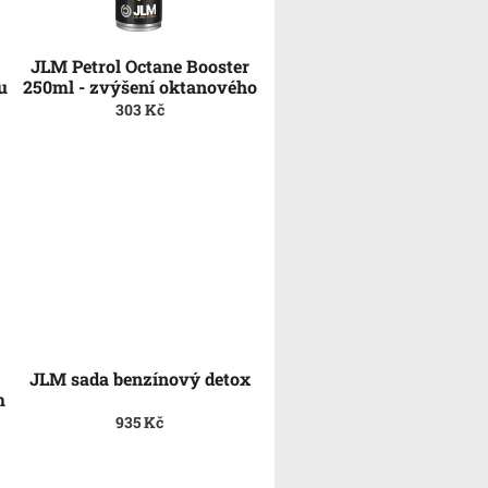
JLM Petrol Octane Booster
u
250ml - zvýšení oktanového
čísla
303 Kč
JLM sada benzínový detox
m
935 Kč