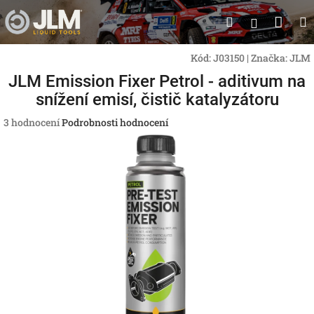
Přejít
Nák
Hledat
na
Přihlášen
obsah
koší
Kód:
J03150
|
Značka:
JLM
JLM Emission Fixer Petrol - aditivum na
snížení emisí, čistič katalyzátoru
Průměrné
3 hodnocení
Podrobnosti hodnocení
hodnocení
produktu
je
4,7
z
5
hvězdiček.