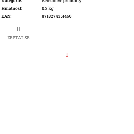
Kategorie
:
Benzínové produkty
Hmotnost
:
0.3 kg
EAN
:
8718274351460
ZEPTAT SE
Facebook