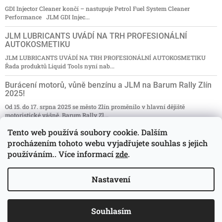
GDI Injector Cleaner končí – nastupuje Petrol Fuel System Cleaner
Performance JLM GDI Injec...
JLM LUBRICANTS UVÁDÍ NA TRH PROFESIONÁLNÍ
AUTOKOSMETIKU
JLM LUBRICANTS UVÁDÍ NA TRH PROFESIONÁLNÍ AUTOKOSMETIKU
Řada produktů Liquid Tools nyní nab...
Burácení motorů, vůně benzínu a JLM na Barum Rally Zlín
2025!
Od 15. do 17. srpna 2025 se město Zlín proměnilo v hlavní dějiště
motoristické vášně. Barum Rally Zl...
Tento web používá soubory cookie. Dalším
NAKUPUJ ZA ZVÝHODNĚNÉ CENY
procházením tohoto webu vyjadřujete souhlas s jejich
Nakupujte s 15% slevou a užívejte si kvality! Máme pro vás skvělou
používáním.. Více informací
zde
.
zprávu! Od 2. pros...
Archiv
Nastavení
Copyright 2026
jlmaditiva.cz
. Všechna práva
Souhlasím
Vytvořil Shoptet
vyhrazena.