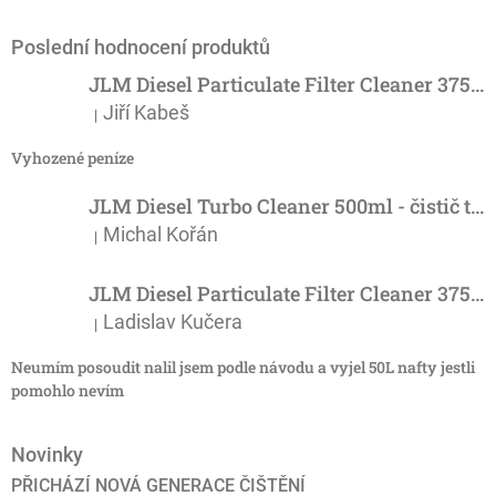
Poslední hodnocení produktů
JLM Diesel Particulate Filter Cleaner 375ml - účinný čistič DPF
Jiří Kabeš
|
Hodnocení produktu je 5 z 5 hvězdiček.
Vyhozené peníze
JLM Diesel Turbo Cleaner 500ml - čistič turba
Michal Kořán
|
Hodnocení produktu je 5 z 5 hvězdiček.
JLM Diesel Particulate Filter Cleaner 375ml - účinný čistič DPF
Ladislav Kučera
|
Hodnocení produktu je 3 z 5 hvězdiček.
Neumím posoudit nalil jsem podle návodu a vyjel 50L nafty jestli
pomohlo nevím
Novinky
PŘICHÁZÍ NOVÁ GENERACE ČIŠTĚNÍ