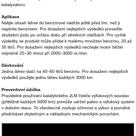
katalyzátoru.
Aplikace
Nalijte obsah láhve do benzínové nádrže ještě před tím, než ji
naplníte benzínem. Pro dosažení nejlepších výsledků proveďte
zkušební jízdu po určitou dobu při středních otáčkách. Pro rychlé
výsledky se produkt může přidat k malému množství benzínu, 20 až
30 litrů. Pro dosažení nejlepších výsledků nechejte motor běžet
nejméně 20–30 minut při 2000–3000 ot./min.
Dávkování
Jedna láhev stačí na 40–60 litrů benzínu. Pro dosažení nejlepších
výsledků použijte jednu láhev každých 3000 km.
Preventivní údržba
Pravidelné používání katalytického JLM čističe výfukových soustav
(přibližně každých 6000 km) pomůže udržet palivo a výfukový systém
v dobrém stavu. To všeobecně zvyšuje účinnost a výkon a pomáhá
předcházet zbytečným a nákladným mechanickým poruchám.