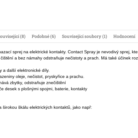
ouvisející (8)
Podobné (6)
Související soubory (1)
Hodnocení
mazací sprej na elektrické kontakty. Contact Spray je nevodivý sprej, kter
cí čištění a bez námahy odstraňuje nečistoty a prach. Má také účinek rozp
y a další elektronické díly.
zeniny oleje, nečistot, pryskyřice a prachu.
hává zbytky, odstraňuje znečištění
če desek s plošnými spojmi, baterie, kontakty
na širokou škálu elektrických kontaktů, jako např: