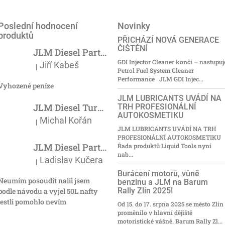
Poslední hodnocení
Novinky
produktů
PŘICHÁZÍ NOVÁ GENERACE
ČIŠTĚNÍ
JLM Diesel Particulate Filter Cleaner 375ml - účinný čistič DPF
GDI Injector Cleaner končí – nastupuj
Jiří Kabeš
|
Hodnocení produktu je 5 z 5 hvězdiček.
Petrol Fuel System Cleaner
Performance JLM GDI Injec...
Vyhozené peníze
JLM LUBRICANTS UVÁDÍ NA
JLM Diesel Turbo Cleaner 500ml - čistič turba
TRH PROFESIONÁLNÍ
AUTOKOSMETIKU
Michal Kořán
|
Hodnocení produktu je 5 z 5 hvězdiček.
JLM LUBRICANTS UVÁDÍ NA TRH
PROFESIONÁLNÍ AUTOKOSMETIKU
JLM Diesel Particulate Filter Cleaner 375ml - účinný čistič DPF
Řada produktů Liquid Tools nyní
nab...
Ladislav Kučera
|
Hodnocení produktu je 3 z 5 hvězdiček.
Burácení motorů, vůně
Neumím posoudit nalil jsem
benzínu a JLM na Barum
Rally Zlín 2025!
podle návodu a vyjel 50L nafty
jestli pomohlo nevím
Od 15. do 17. srpna 2025 se město Zlín
proměnilo v hlavní dějiště
motoristické vášně. Barum Rally Zl...