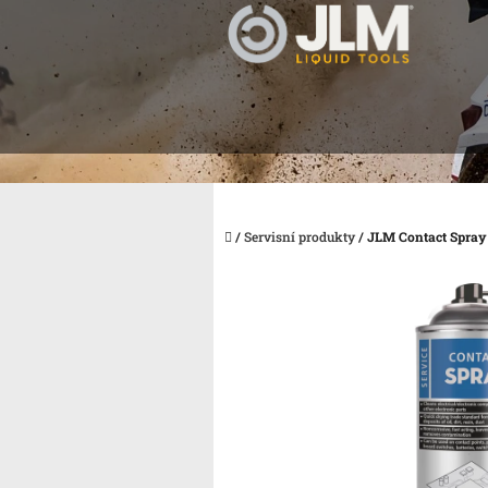
Přejít
na
obsah
Domů
/
Servisní produkty
/
JLM Contact Spray 