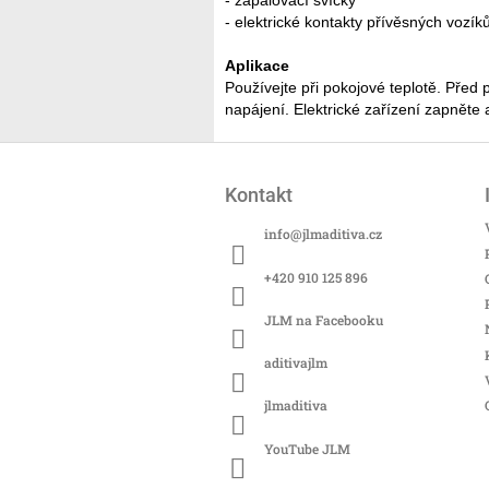
- zapalovací svíčky
- elektrické kontakty přívěsných vozík
Aplikace
Používejte při pokojové teplotě. Před 
napájení. Elektrické zařízení zapněte
Z
á
Kontakt
p
a
info
@
jlmaditiva.cz
t
í
+420 910 125 896
JLM na Facebooku
aditivajlm
jlmaditiva
YouTube JLM