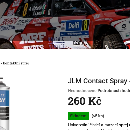
- kontaktní sprej
JLM Contact Spray -
Průměrné
Neohodnoceno
Podrobnosti hod
hodnocení
260 Kč
produktu
je
Měrná
0,0
Skladem
(>5 ks)
cena:
z
5
Univerzální čisticí a mazací sprej