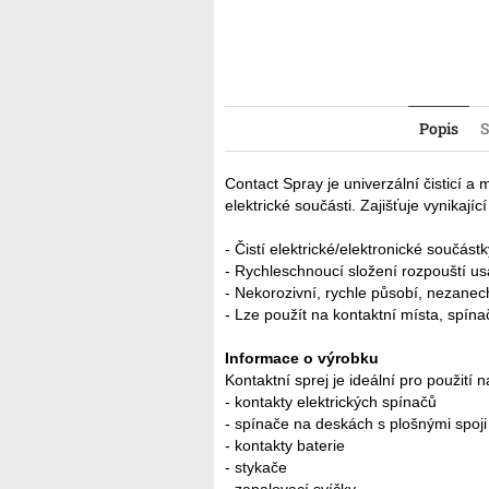
Popis
S
Contact Spray je univerzální čisticí a 
elektrické součásti. Zajišťuje vynikají
- Čistí elektrické/elektronické součástk
- Rychleschnoucí složení rozpouští usa
- Nekorozivní, rychle působí, nezanec
- Lze použít na kontaktní místa, spína
Informace o výrobku
Kontaktní sprej je ideální pro použití 
- kontakty elektrických spínačů
- spínače na deskách s plošnými spoji
- kontakty baterie
- stykače