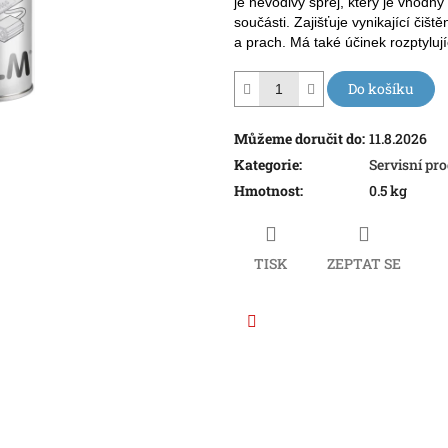
hvězdiček.
je nevodivý sprej, který je vhodný p
součásti. Zajišťuje vynikající čiš
a prach. Má také účinek rozptylují
Do košíku
Můžeme doručit do:
11.8.2026
Kategorie
:
Servisní pr
Hmotnost
:
0.5 kg
TISK
ZEPTAT SE
Facebook