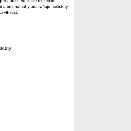
ro použití na citlivé elektrické
tění a bez námahy odstraňuje nečistoty
cí vlhkost.
odukty