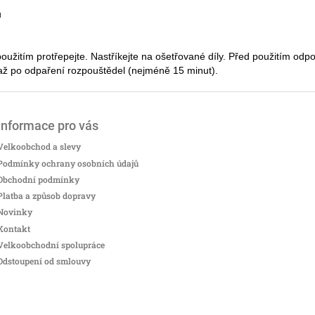
ů
použitím protřepejte. Nastříkejte na ošetřované díly. Před použitím odpoj
 až po odpaření rozpouštědel (nejméně 15 minut).
Informace pro vás
Velkoobchod a slevy
Podmínky ochrany osobních údajů
Obchodní podmínky
Platba a způsob dopravy
Novinky
Kontakt
Velkoobchodní spolupráce
Odstoupení od smlouvy