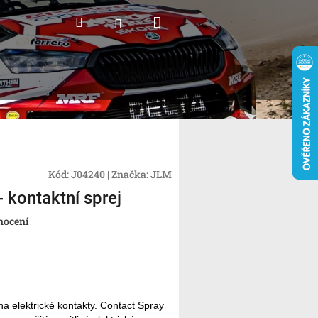
Nákupní
Hledat
Přihlášení
košík
Kód:
J04240
|
Značka:
JLM
 kontaktní sprej
nocení
 na elektrické kontakty. Contact Spray