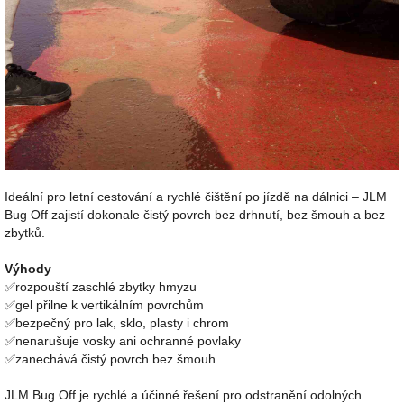
Ideální pro letní cestování a rychlé čištění po jízdě na dálnici – JLM
Bug Off zajistí dokonale čistý povrch bez drhnutí, bez šmouh a bez
zbytků.
Výhody
✅rozpouští zaschlé zbytky hmyzu
✅gel přilne k vertikálním povrchům
✅bezpečný pro lak, sklo, plasty i chrom
✅nenarušuje vosky ani ochranné povlaky
✅zanechává čistý povrch bez šmouh
JLM Bug Off je rychlé a účinné řešení pro odstranění odolných