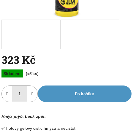
323 Kč
Měrná
Skladem
(>5 ks)
cena:
Do košíku
Hmyz pryč. Lesk zpět.
✅ hotový gelový čistič hmyzu a nečistot