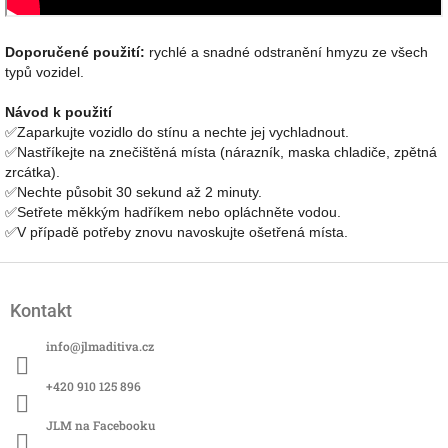
Doporučené použití:
rychlé a snadné odstranění hmyzu ze všech
typů vozidel.
Návod k použití
✅Zaparkujte vozidlo do stínu a nechte jej vychladnout.
✅Nastříkejte na znečištěná místa (nárazník, maska chladiče, zpětná
zrcátka).
✅Nechte působit 30 sekund až 2 minuty.
✅
Setřete měkkým hadříkem nebo opláchněte vodou.
✅V případě potřeby znovu navoskujte ošetřená místa.
Z
á
Kontakt
p
a
info
@
jlmaditiva.cz
t
í
+420 910 125 896
JLM na Facebooku