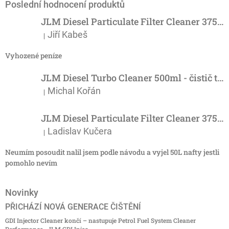
Poslední hodnocení produktů
JLM Diesel Particulate Filter Cleaner 375ml - účinný čistič DPF
Jiří Kabeš
|
Hodnocení produktu je 5 z 5 hvězdiček.
Vyhozené peníze
JLM Diesel Turbo Cleaner 500ml - čistič turba
Michal Kořán
|
Hodnocení produktu je 5 z 5 hvězdiček.
JLM Diesel Particulate Filter Cleaner 375ml - účinný čistič DPF
Ladislav Kučera
|
Hodnocení produktu je 3 z 5 hvězdiček.
Neumím posoudit nalil jsem podle návodu a vyjel 50L nafty jestli
pomohlo nevím
Novinky
PŘICHÁZÍ NOVÁ GENERACE ČIŠTĚNÍ
GDI Injector Cleaner končí – nastupuje Petrol Fuel System Cleaner
Performance JLM GDI Injec...