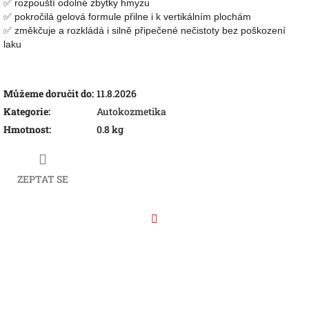
✅ rozpouští odolné zbytky hmyzu
✅ pokročilá gelová formule přilne i k vertikálním plochám
✅ změkčuje a rozkládá i silně připečené nečistoty bez poškození
laku
Můžeme doručit do:
11.8.2026
Kategorie
:
Autokozmetika
Hmotnost
:
0.8 kg
ZEPTAT SE
Facebook