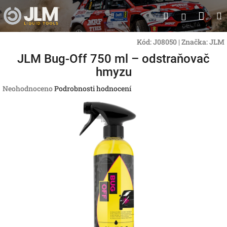
Přejít
Nák
Hledat
na
Přihlášen
obsah
koší
Kód:
J08050
|
Značka:
JLM
JLM Bug-Off 750 ml – odstraňovač
hmyzu
Průměrné
Neohodnoceno
Podrobnosti hodnocení
hodnocení
produktu
je
0,0
z
5
hvězdiček.