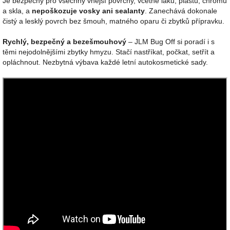
Je bezpečný pro všechny vnější povrchy, včetně laku, plastů, chromu
a skla, a
nepoškozuje vosky ani sealanty
. Zanechává dokonale
čistý a lesklý povrch bez šmouh, matného oparu či zbytků přípravku.
Rychlý, bezpečný a bezešmouhový
– JLM Bug Off si poradí i s
těmi nejodolnějšími zbytky hmyzu. Stačí nastříkat, počkat, setřít a
opláchnout. Nezbytná výbava každé letní autokosmetické sady.