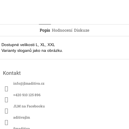
Popis
Hodnocení
Diskuze
Dostupné velikosti L, XL, XXL
Varianty sloganů jako na obrázku.
Z
á
Kontakt
p
a
info
@
jlmaditiva.cz
t
í
+420 910 125 896
JLM na Facebooku
aditivajlm
jlmaditiva