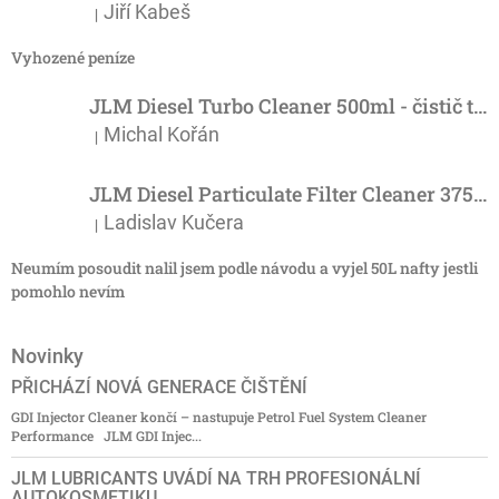
Jiří Kabeš
|
Hodnocení produktu je 5 z 5 hvězdiček.
Vyhozené peníze
JLM Diesel Turbo Cleaner 500ml - čistič turba
Michal Kořán
|
Hodnocení produktu je 5 z 5 hvězdiček.
JLM Diesel Particulate Filter Cleaner 375ml - účinný čistič DPF
Ladislav Kučera
|
Hodnocení produktu je 3 z 5 hvězdiček.
Neumím posoudit nalil jsem podle návodu a vyjel 50L nafty jestli
pomohlo nevím
Novinky
PŘICHÁZÍ NOVÁ GENERACE ČIŠTĚNÍ
GDI Injector Cleaner končí – nastupuje Petrol Fuel System Cleaner
Performance JLM GDI Injec...
JLM LUBRICANTS UVÁDÍ NA TRH PROFESIONÁLNÍ
AUTOKOSMETIKU