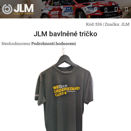
Přejít
Nák
Hledat
na
Přihlášen
obsah
koší
Kód:
536
|
Značka:
JLM
JLM bavlněné tričko
Průměrné
Neohodnoceno
Podrobnosti hodnocení
hodnocení
produktu
je
0,0
z
5
hvězdiček.