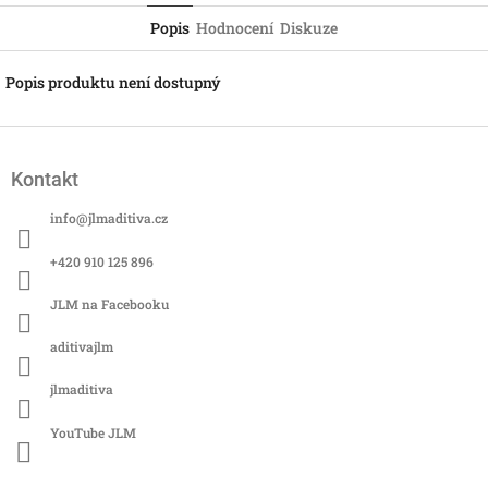
Popis
Hodnocení
Diskuze
Popis produktu není dostupný
Z
á
Kontakt
p
a
info
@
jlmaditiva.cz
t
í
+420 910 125 896
JLM na Facebooku
aditivajlm
jlmaditiva
YouTube JLM