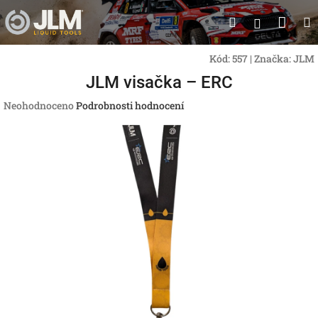
Přejít
Nák
Hledat
na
Přihlášen
obsah
koší
Kód:
557
|
Značka:
JLM
JLM visačka – ERC
Průměrné
Neohodnoceno
Podrobnosti hodnocení
hodnocení
produktu
je
0,0
z
5
hvězdiček.