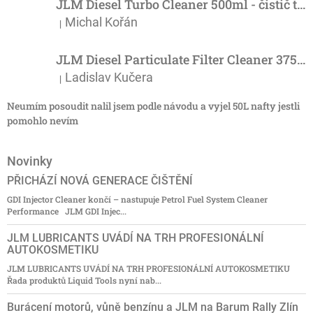
JLM Diesel Turbo Cleaner 500ml - čistič turba
Michal Kořán
|
Hodnocení produktu je 5 z 5 hvězdiček.
JLM Diesel Particulate Filter Cleaner 375ml - účinný čistič DPF
Ladislav Kučera
|
Hodnocení produktu je 3 z 5 hvězdiček.
Neumím posoudit nalil jsem podle návodu a vyjel 50L nafty jestli
pomohlo nevím
Novinky
PŘICHÁZÍ NOVÁ GENERACE ČIŠTĚNÍ
GDI Injector Cleaner končí – nastupuje Petrol Fuel System Cleaner
Performance JLM GDI Injec...
JLM LUBRICANTS UVÁDÍ NA TRH PROFESIONÁLNÍ
AUTOKOSMETIKU
JLM LUBRICANTS UVÁDÍ NA TRH PROFESIONÁLNÍ AUTOKOSMETIKU
Řada produktů Liquid Tools nyní nab...
Burácení motorů, vůně benzínu a JLM na Barum Rally Zlín