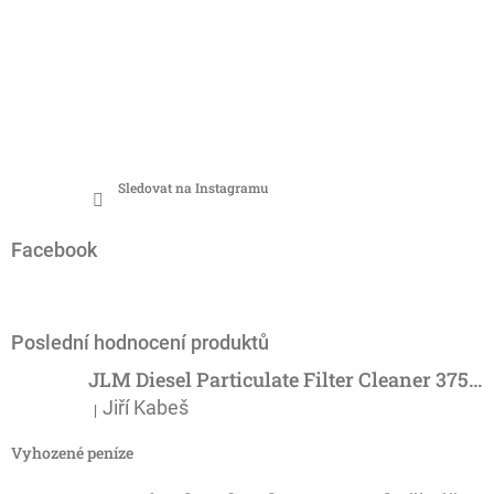
Sledovat na Instagramu
Facebook
Poslední hodnocení produktů
JLM Diesel Particulate Filter Cleaner 375ml - účinný čistič DPF
Jiří Kabeš
|
Hodnocení produktu je 5 z 5 hvězdiček.
Vyhozené peníze