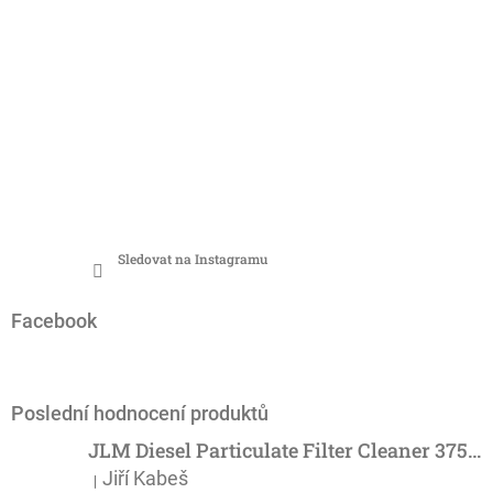
Sledovat na Instagramu
Facebook
Poslední hodnocení produktů
JLM Diesel Particulate Filter Cleaner 375ml - účinný čistič DPF
Jiří Kabeš
|
Hodnocení produktu je 5 z 5 hvězdiček.