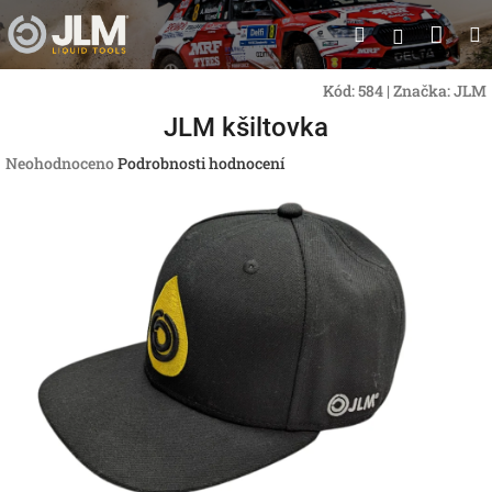
Přejít
Nák
Hledat
na
Přihlášen
obsah
koší
Kód:
584
|
Značka:
JLM
JLM kšiltovka
Průměrné
Neohodnoceno
Podrobnosti hodnocení
hodnocení
produktu
je
0,0
z
5
hvězdiček.