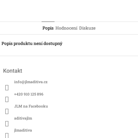
Popis
Hodnocení
Diskuze
Popis produktu není dostupný
Z
á
Kontakt
p
a
info
@
jlmaditiva.cz
t
í
+420 910 125 896
JLM na Facebooku
aditivajlm
jlmaditiva