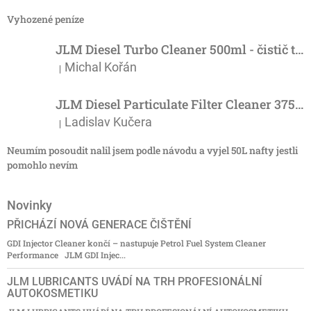
Vyhozené peníze
JLM Diesel Turbo Cleaner 500ml - čistič turba
Michal Kořán
|
Hodnocení produktu je 5 z 5 hvězdiček.
JLM Diesel Particulate Filter Cleaner 375ml - účinný čistič DPF
Ladislav Kučera
|
Hodnocení produktu je 3 z 5 hvězdiček.
Neumím posoudit nalil jsem podle návodu a vyjel 50L nafty jestli
pomohlo nevím
Novinky
PŘICHÁZÍ NOVÁ GENERACE ČIŠTĚNÍ
GDI Injector Cleaner končí – nastupuje Petrol Fuel System Cleaner
Performance JLM GDI Injec...
JLM LUBRICANTS UVÁDÍ NA TRH PROFESIONÁLNÍ
AUTOKOSMETIKU