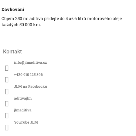
Dávkování
Objem 250 ml aditiva přidejte do 4 až 6 litrů motorového oleje
každých 50 000 km.
Z
á
Kontakt
p
a
info
@
jlmaditiva.cz
t
í
+420 910 125 896
JLM na Facebooku
aditivajlm
jlmaditiva
YouTube JLM