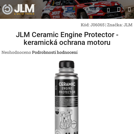
Přejít
Nák
Hledat
na
Přihlášen
obsah
koší
Kód:
J06065
|
Značka:
JLM
JLM Ceramic Engine Protector -
keramická ochrana motoru
Průměrné
Neohodnoceno
Podrobnosti hodnocení
hodnocení
produktu
je
0,0
z
5
hvězdiček.