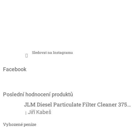
Sledovat na Instagramu
Facebook
Poslední hodnocení produktů
JLM Diesel Particulate Filter Cleaner 375ml - účinný čistič DPF
Jiří Kabeš
|
Hodnocení produktu je 5 z 5 hvězdiček.
Vyhozené peníze