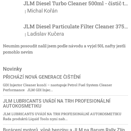
JLM Diesel Turbo Cleaner 500ml - čistič turba
Michal Kořán
|
Hodnocení produktu je 5 z 5 hvězdiček.
JLM Diesel Particulate Filter Cleaner 375ml - účinný čistič DPF
Ladislav Kučera
|
Hodnocení produktu je 3 z 5 hvězdiček.
Neumím posoudit nalil jsem podle návodu a vyjel 50L nafty jestli
pomohlo nevím
Novinky
PŘICHÁZÍ NOVÁ GENERACE ČIŠTĚNÍ
GDI Injector Cleaner končí – nastupuje Petrol Fuel System Cleaner
Performance JLM GDI Injec...
JLM LUBRICANTS UVÁDÍ NA TRH PROFESIONÁLNÍ
AUTOKOSMETIKU
JLM LUBRICANTS UVÁDÍ NA TRH PROFESIONÁLNÍ AUTOKOSMETIKU
Řada produktů Liquid Tools nyní nab...
Burácení motorů, vůně benzínu a JLM na Barum Rally Zlín