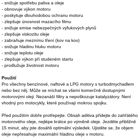
- snižuje spotřebu paliva a oleje
- obnovuje výkon motoru
- poskytuje dlouhodobou ochranu motoru
- zlepšuje únosnost mazacího filmu
- snižuje emise nebezpečných výfukových plynů
- zlepšuje viskozitu oleje
- zabraňuje meznímu tření (kov na kov)
- snižuje hladinu hluku motoru
- snižuje teplotu oleje
- zlepšuje výkon při studeném startu
- prodlužuje životnost motoru
Použití
Pro všechny benzínové, naftové a LPG motory s turbodmychadlem
nebo bez něj. Může se míchat se všemi komerčně dostupnými
motorovými oleji. Nezanáší filtry a nepoškozuje katalyzátory. Není
vhodný pro motocykly, které používají mokrou spojku.
Před použitím dobře protřepejte. Obsah aditiva přidejte do zahřátého
motorového oleje, nejlépe krátce po výměně oleje. Jezděte přibližně
15 minut, aby jste dosáhli optimální výsledek. Ujistěte se, že objem
oleje nepřesahuje maximální hladinu oleje v motoru.