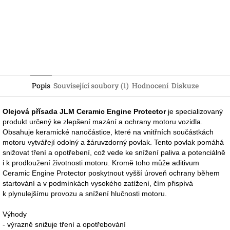
Popis
Související soubory (1)
Hodnocení
Diskuze
Olejová přísada JLM Ceramic Engine Protector
je specializovaný
produkt určený ke zlepšení mazání a ochrany motoru vozidla.
Obsahuje keramické nanočástice, které na vnitřních součástkách
motoru vytvářejí odolný a žáruvzdorný povlak. Tento povlak pomáhá
snižovat tření a opotřebení, což vede ke snížení paliva a potenciálně
i k prodloužení životnosti motoru. Kromě toho může aditivum
Ceramic Engine Protector poskytnout vyšší úroveň ochrany během
startování a v podmínkách vysokého zatížení, čím přispívá
k plynulejšímu provozu a snížení hlučnosti motoru.
Výhody
- výrazně snižuje tření a opotřebování